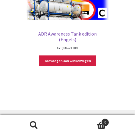
ADR Awareness Tank edition
(Engels)
€
79,00
excl. BTW
Toevoegen aan winkelwagen
0
Zoeken
Zoeken